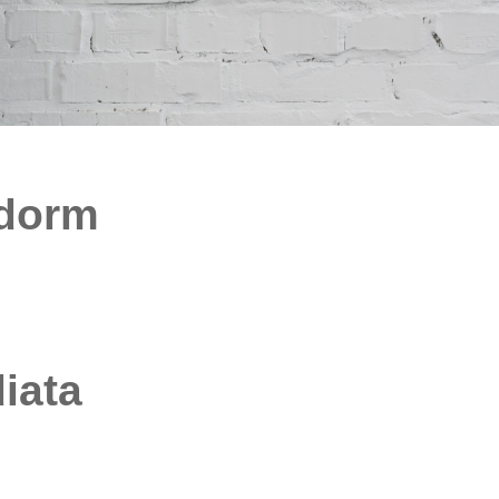
idorm
iata