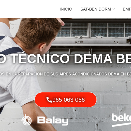
INICIO
SAT-BENIDORM
EM
IO TÉCNICO DEMA B
OS EN LA REPARACIÓN DE SUS
AIRES ACONDICIONADOS DEMA
EN
B
965 063 066